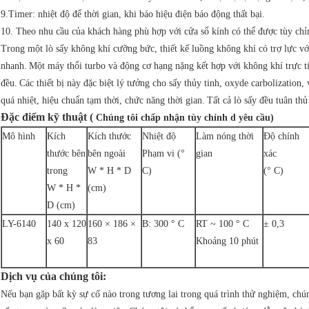
9.Timer: nhiệt độ để thời gian, khi báo hiệu điện báo động thất bại.
10. Theo nhu cầu của khách hàng phù hợp với cửa sổ kính có thể được tùy chỉ
Trong một lò sấy không khí cưỡng bức, thiết kế luồng không khí có trợ lực với
nhanh.
Một máy thổi turbo và động cơ hạng nặng kết hợp với không khí trực t
đều.
Các thiết bị này đặc biệt lý tưởng cho sấy thủy tinh, oxyde carbolization,
quá nhiệt, hiệu chuẩn tạm thời, chức năng thời gian.
Tất cả lò sấy đều tuân th
Đặc điểm kỹ thuật (
Chúng tôi chấp nhận
tùy chỉnh
d yêu cầu)
Mô hình
Kích
Kích thước
Nhiệt độ
Làm nóng thời
Độ chính
thước bên
bên ngoài
Phạm vi (°
gian
xác
trong
W * H * D
C)
(° C)
W * H *
(cm)
D (cm)
LY-6140
140 x 120
160 × 186 ×
B: 300 ° C
RT ~ 100 ° C
± 0,3
x 60
83
Khoảng 10 phút
Dịch vụ của chúng tôi:
Nếu bạn gặp bất kỳ sự cố nào trong tương lai trong quá trình thử nghiệm, chúng