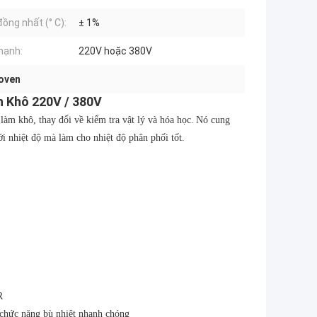
đồng nhất (° C):
± 1%
mạnh:
220V hoặc 380V
 oven
h Khô 220V / 380V
làm khô, thay đổi về kiểm tra vật lý và hóa học.
Nó cung
i nhiệt độ mà làm cho nhiệt độ phân phối tốt.
R
, chức năng bù nhiệt nhanh chóng