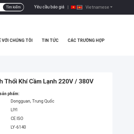
Yêu cầu báo giá
|
Vietnamese
Tìm kiếm
Ệ VỚI CHÚNG TÔI
TIN TỨC
CÁC TRƯỜNG HỢP
h Thổi Khí Cầm Lạnh 220V / 380V
 sản phẩm:
Dongguan, Trung Quốc
LIYI
CE ISO
LY-6140