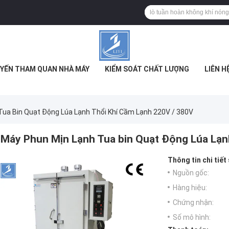
YẾN THAM QUAN NHÀ MÁY
KIỂM SOÁT CHẤT LƯỢNG
LIÊN H
Tua Bin Quạt Động Lúa Lạnh Thổi Khí Cầm Lạnh 220V / 380V
Máy Phun Mịn Lạnh Tua bin Quạt Động Lúa Lạn
Thông tin chi tiết
Nguồn gốc:
Hàng hiệu:
Chứng nhận:
Số mô hình: