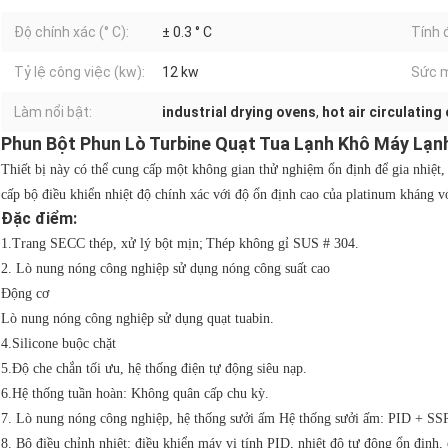
Độ chính xác (° C):
± 0.3 ° C
Tính 
Tỷ lệ công việc (kw):
12 kw
Sức 
Làm nổi bật:
industrial drying ovens
,
hot air circulating
Phun Bột Phun Lò Turbine Quạt Tua Lạnh Khô Máy Lạn
Thiết bị này có thể cung cấp một không gian thử nghiệm ổn định để gia nhiệt, 
cấp bộ điều khiển nhiệt độ chính xác với độ ổn định cao của platinum kháng vớ
Đặc điểm:
1.Trang SECC thép, xử lý bột mịn;
Thép không gỉ SUS # 304.
2. Lò nung nóng công nghiệp sử dụng nóng công suất cao
Động cơ
Lò nung nóng công nghiệp sử dụng quạt tuabin.
4.Silicone buộc chặt
5.Độ che chắn tối ưu, hệ thống điện tự động siêu nạp.
6.Hệ thống tuần hoàn: Không quân cấp chu kỳ.
7. Lò nung nóng công nghiệp, hệ thống sưởi ấm Hệ thống sưởi ấm: PID + SS
8. Bộ điều chỉnh nhiệt: điều khiển máy vi tính PID, nhiệt độ tự động ổn định