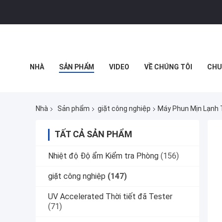
NHÀ
SẢN PHẨM
VIDEO
VỀ CHÚNG TÔI
CHU
THỰC TẾ ẢO
Nhà
Sản phẩm
giặt công nghiệp
Máy Phun Mịn Lạnh 
TẤT CẢ SẢN PHẨM
Nhiệt độ Độ ẩm Kiểm tra Phòng
(156)
giặt công nghiệp
(147)
UV Accelerated Thời tiết đã Tester
(71)