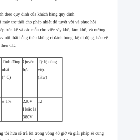
nh theo quy định của khách hàng quy định.
 máy trợ thổi cho phép nhiệt độ tuyệt vời và phục hồi
iếp trên kệ và các mẫu cho việc sấy khô, làm khô, và nướng
 vv nội thất bằng thép không rỉ đánh bóng, kệ di động, bảo vệ
ủ theo CE.
Tính đồng
Quyền
Tỷ lệ công
nhất
lực
việc
(° C)
(Kw)
± 1%
220V
12
Hoặc là
380V
 tôi hứa sẽ trả lời trong vòng 48 giờ và giải pháp sẽ cung