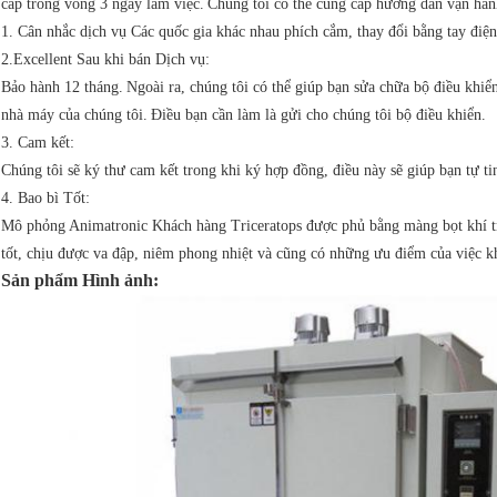
cấp trong vòng 3 ngày làm việc.
Chúng tôi có thể cung cấp hướng dẫn vận hàn
1. Cân nhắc dịch vụ Các quốc gia khác nhau phích cắm, thay đổi bằng tay điệ
2.Excellent Sau khi bán Dịch vụ:
Bảo hành 12 tháng.
Ngoài ra, chúng tôi có thể giúp bạn sửa chữa bộ điều khiể
nhà máy của chúng tôi.
Điều bạn cần làm là gửi cho chúng tôi bộ điều khiển.
3. Cam kết:
Chúng tôi sẽ ký thư cam kết trong khi ký hợp đồng, điều này sẽ giúp bạn tự ti
4. Bao bì Tốt:
Mô phỏng Animatronic Khách hàng Triceratops được phủ bằng màng bọt khí tr
tốt, chịu được va đập, niêm phong nhiệt và cũng có những ưu điểm của việc
Sản phẩm Hình ảnh: