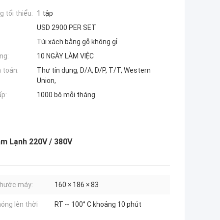
 tối thiểu:
1 tập
USD 2900 PER SET
Túi xách bằng gỗ không gỉ
ng:
10 NGÀY LÀM VIỆC
 toán:
Thư tín dụng, D/A, D/P, T/T, Western
Union,
ấp:
1000 bộ mỗi tháng
ầm Lạnh 220V / 380V
thước máy:
160 × 186 × 83
óng lên thời
RT ~ 100° C khoảng 10 phút