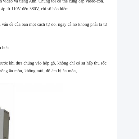
h video và tiếng Anh.
Chúng tôi có thể cung cấp video-con.
n áp từ 110V đến 380V, chỉ số bảo hiểm.
n vấn đề của bạn một cách tự do, ngay cả nó không phải là từ
n hơn.
ước khi đưa chúng vào hộp gỗ, không chỉ có sự hấp thụ sốc
 không ăn mòn, không mùi, độ ẩm bị ăn mòn,