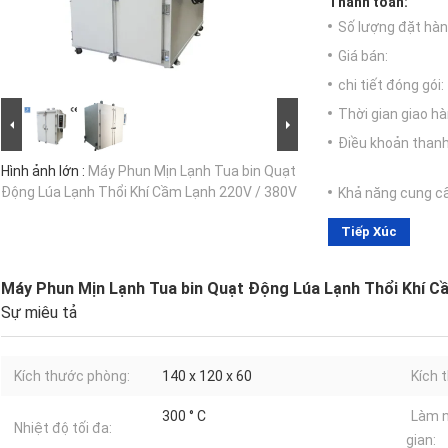
Thanh toán:
Số lượng đặt hàng
Giá bán:
chi tiết đóng gói:
Thời gian giao hà
Điều khoản thanh
Hình ảnh lớn :
Máy Phun Mịn Lạnh Tua bin Quạt
Động Lúa Lạnh Thổi Khí Cầm Lạnh 220V / 380V
Khả năng cung c
Tiếp Xúc
Máy Phun Mịn Lạnh Tua bin Quạt Động Lúa Lạnh Thổi Khí C
Sự miêu tả
Kích thước phòng:
140 x 120 x 60
Kích 
300 ° C
Làm n
Nhiệt độ tối đa:
gian: