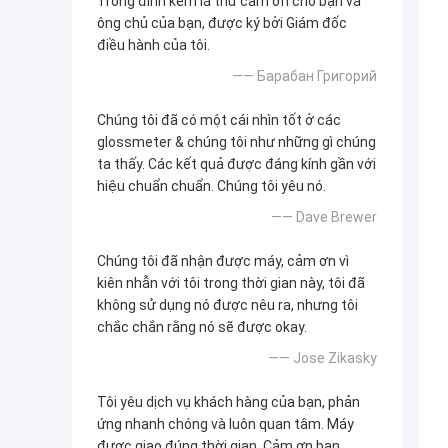
Trong đính kèm lá thư cảm ơn cho bạn và
ông chủ của bạn, được ký bởi Giám đốc
điều hành của tôi.
—— Барабан Григорий
Chúng tôi đã có một cái nhìn tốt ở các
glossmeter & chúng tôi như những gì chúng
ta thấy. Các kết quả được đáng kính gần với
hiệu chuẩn chuẩn. Chúng tôi yêu nó.
—— Dave Brewer
Chúng tôi đã nhận được máy, cảm ơn vì
kiên nhẫn với tôi trong thời gian này, tôi đã
không sử dụng nó được nêu ra, nhưng tôi
chắc chắn rằng nó sẽ được okay.
—— Jose Zikasky
Tôi yêu dịch vụ khách hàng của bạn, phản
ứng nhanh chóng và luôn quan tâm. Máy
được giao đúng thời gian. Cảm ơn bạn.