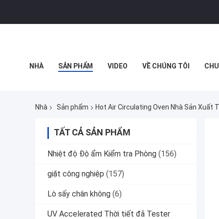
NHÀ
SẢN PHẨM
VIDEO
VỀ CHÚNG TÔI
CHU
THỰC TẾ ẢO
Nhà
Sản phẩm
Hot Air Circulating Oven Nhà Sản Xuất 
TẤT CẢ SẢN PHẨM
Nhiệt độ Độ ẩm Kiểm tra Phòng
(156)
giặt công nghiệp
(157)
Lò sấy chân không
(6)
UV Accelerated Thời tiết đã Tester