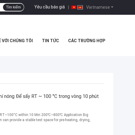
Yêu cầu báo giá
|
Vietnamese
Tìm kiếm
Ệ VỚI CHÚNG TÔI
TIN TỨC
CÁC TRƯỜNG HỢP
hí nóng Để sấy RT ~ 100 °C trong vòng 10 phút
ing RT~100°C within 10 Min 200℃~800℃ Application Big
n can provide a stable test space for pre-heating, drying,