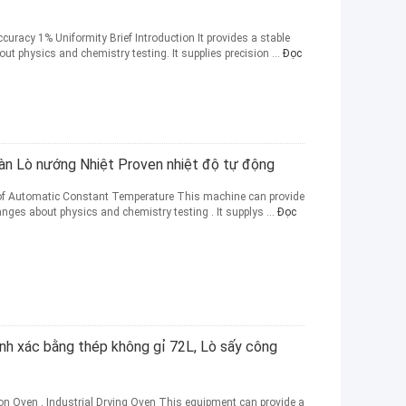
ccuracy 1% Uniformity Brief Introduction It provides a stable
out physics and chemistry testing. It supplies precision ...
Đọc
oàn Lò nướng Nhiệt Proven nhiệt độ tự động
oof Automatic Constant Temperature This machine can provide
hanges about physics and chemistry testing . It supplys ...
Đọc
nh xác bằng thép không gỉ 72L, Lò sấy công
tion Oven , Industrial Drying Oven This equipment can provide a