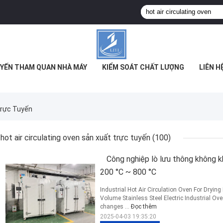
YẾN THAM QUAN NHÀ MÁY
KIỂM SOÁT CHẤT LƯỢNG
LIÊN H
Trực Tuyến
hot air circulating oven sản xuất trực tuyến
(100)
Công nghiệp lò lưu thông không k
200 °C ~ 800 °C
Industrial Hot Air Circulation Oven For Dry
Volume Stainless Steel Electric Industrial Ove
changes ...
Đọc thêm
2025-04-03 19:35:20