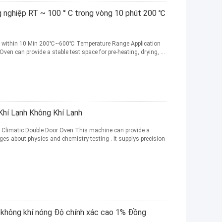
g nghiệp RT ~ 100 ° C trong vòng 10 phút 200 ℃
°C within 10 Min 200℃~600℃ Temperature Range Application
Oven can provide a stable test space for pre-heating, drying, ...
hí Lạnh Không Khí Lạnh
 Climatic Double Door Oven This machine can provide a
nges about physics and chemistry testing . It supplys precision
g không khí nóng Độ chính xác cao 1% Đồng