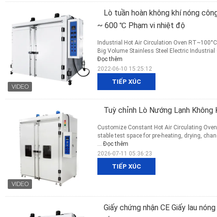
Lò tuần hoàn không khí nóng côn
~ 600 ℃ Phạm vi nhiệt độ
Industrial Hot Air Circulation Oven RT~100
Big Volume Stainless Steel Electric Industrial 
Đọc thêm
2022-06-10 15:25:12
TIẾP XÚC
Tuỳ chỉnh Lò Nướng Lạnh Không K
Customize Constant Hot Air Circulating Oven
stable test space for pre-heating, drying, cha
...
Đọc thêm
2026-07-11 05:36:23
TIẾP XÚC
Giấy chứng nhận CE Giấy lau nón