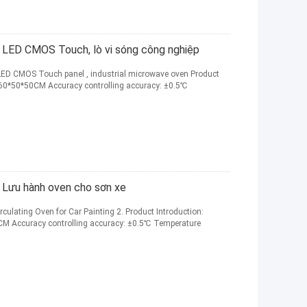
g LED CMOS Touch, lò vi sóng công nghiệp
r LED CMOS Touch panel , industrial microwave oven Product
) 60*50*50CM Accuracy controlling accuracy: ±0.5℃
 Lưu hành oven cho sơn xe
ulating Oven for Car Painting 2. Product Introduction:​
0CM Accuracy controlling accuracy: ±0.5℃ Temperature