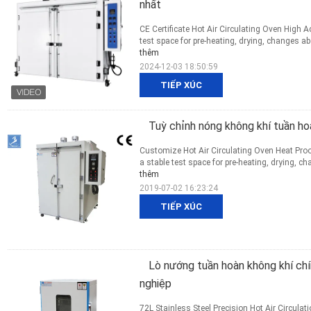
nhất
CE Certificate Hot Air Circulating Oven High A
test space for pre-heating, drying, changes ab
thêm
2024-12-03 18:50:59
TIẾP XÚC
Tuỳ chỉnh nóng không khí tuần h
Customize Hot Air Circulating Oven Heat Pr
a stable test space for pre-heating, drying, c
thêm
2019-07-02 16:23:24
TIẾP XÚC
Lò nướng tuần hoàn không khí chí
nghiệp
72L Stainless Steel Precision Hot Air Circula