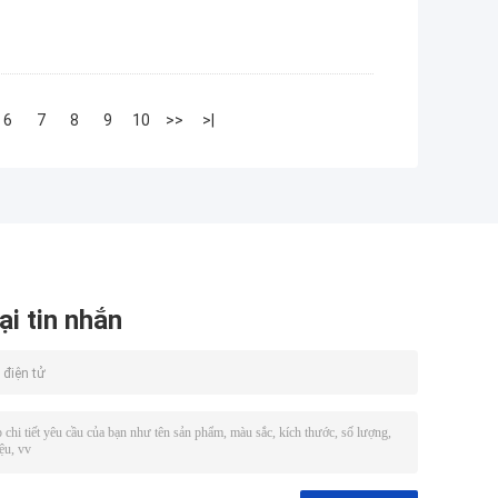
6
7
8
9
10
>>
>|
ại tin nhắn