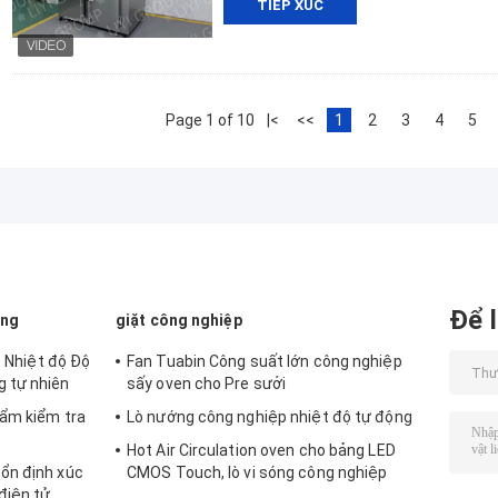
TIẾP XÚC
Page 1 of 10
|<
<<
1
2
3
4
5
Để l
òng
giặt công nghiệp
c Nhiệt độ Độ
Fan Tuabin Công suất lớn công nghiệp
 tự nhiên
sấy oven cho Pre sưởi
 ẩm kiểm tra
Lò nướng công nghiệp nhiệt độ tự động
Hot Air Circulation oven cho bảng LED
ổn định xúc
CMOS Touch, lò vi sóng công nghiệp
điện tử