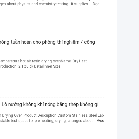
ges about physics and chemistry testing . It supplies ...
Đọc
nóng tuần hoàn cho phòng thí nghiệm / công
 temperature hot air resin drying ovenName: Dry Heat
troduction:​ 2.1Quick DetailInner Size
/ Lò nướng không khí nóng bằng thép không gỉ
on Drying Oven Product Description Custom Stainless Steel Lab
stable test space for pre-heating, drying, changes about ...
Đọc