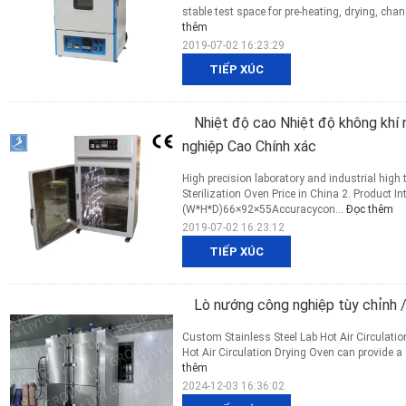
stable test space for pre-heating, drying, chan
thêm
2019-07-02 16:23:29
TIẾP XÚC
Nhiệt độ cao Nhiệt độ không khí 
nghiệp Cao Chính xác
High precision laboratory and industrial high
Sterilization Oven Price in China 2. Product In
(W*H*D)66×92×55Accuracycon...
Đọc thêm
2019-07-02 16:23:12
TIẾP XÚC
Lò nướng công nghiệp tùy chỉnh 
Custom Stainless Steel Lab Hot Air Circulati
Hot Air Circulation Drying Oven can provide a 
thêm
2024-12-03 16:36:02