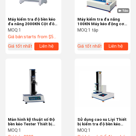
Dụng cụ đo quang học
Nhiệt kế hồng ngoại y tế
Máy kiểm tra độ bền kéo
Máy kiểm tra đa năng
đa năng 2000KN Cột đôi
100KN Máy kéo động cơ
Loại sàn để bàn
Servo Độ bền kéo chính
MOQ:
1
MOQ:
1 tập
xác 0,5
Giá bán:
starts from $5000
Giá tốt nhất
Liên hệ
Giá tốt nhất
Liên hệ
Màn hình kỹ thuật số Độ
Sử dụng cao su Liyi Thiết
bền kéo Tester Thiết bị
bị kiểm tra độ bền kéo
kiểm tra độ bền vỏ cho
Máy kiểm tra vỏ
MOQ:
1
MOQ:
1
nhựa cao su