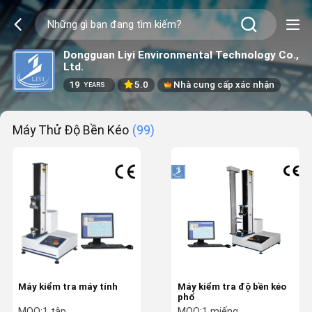
Dongguan Liyi Environmental Technology Co.,
Ltd.
19
5.0
Nhà cung cấp xác nhận
YEARS
Máy Thử Độ Bền Kéo
(99)
Máy kiểm tra máy tính
Máy kiểm tra độ bền kéo
phổ
MOQ:
1 tập
MOQ:
1 miếng