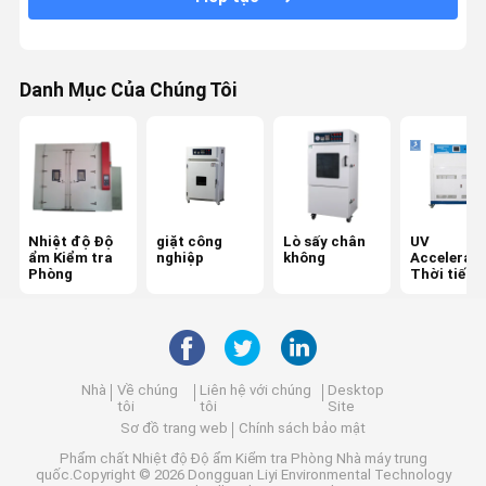
Danh Mục Của Chúng Tôi
Nhiệt độ Độ
giặt công
Lò sấy chân
UV
ẩm Kiểm tra
nghiệp
không
Accelerat
Phòng
Thời tiết 
Tester
Nhà
Về chúng
Liên hệ với chúng
Desktop
tôi
tôi
Site
Sơ đồ trang web
Chính sách bảo mật
Phẩm chất
Nhiệt độ Độ ẩm Kiểm tra Phòng
Nhà máy trung
quốc.Copyright © 2026 Dongguan Liyi Environmental Technology