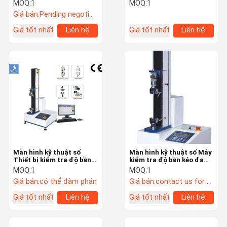
và nhựa
công suất tải 300N
MOQ:
1
MOQ:
1
Giá bán:
Pending negotiation
Chuyến
Kiểm Soát
Liên Hệ Với
Tin Tức
Giá tốt nhất
Liên hệ
Giá tốt nhất
Liên hệ
Tham Quan
Chất Lượng
Chúng Tôi
Nhà Máy
Các Trường
VR
Hợp
Nhiệt độ Độ ẩm Kiểm tra Phòng
Màn hình kỹ thuật số
Màn hình kỹ thuật số Máy
Thiết bị kiểm tra độ bền
kiểm tra độ bền kéo đa
giặt công nghiệp
kéo kim loại Nhập khẩu
năng
MOQ:
1
MOQ:
1
cảm biến có độ chính xác
Giá bán:
có thể đàm phán
Giá bán:
contact us for more details
cao
Lò sấy chân không
Giá tốt nhất
Liên hệ
Giá tốt nhất
Liên hệ
UV Accelerated Thời tiết đã Tester
Môi trường kiểm tra buồng