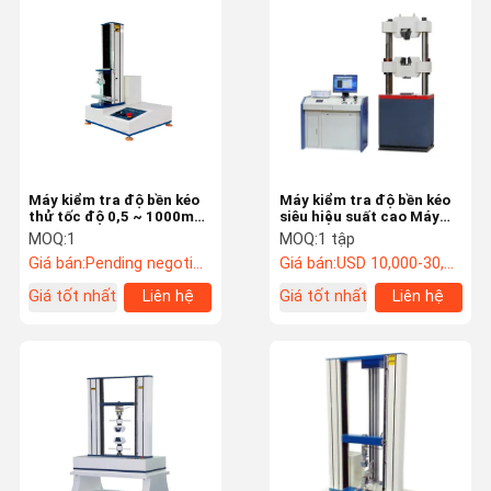
Máy thử độ bền kéo
Máy thí nghiệm phổ quát
Thiết bị kiểm tra nhựa
Thiết bị kiểm tra cao su
Máy kiểm tra độ bền kéo
Máy kiểm tra độ bền kéo
thử tốc độ 0,5 ~ 1000mm
siêu hiệu suất cao Máy
Salt Spray Kiểm tra Phòng
/ phút
kẹp thủy lực tích hợp
MOQ:
1
MOQ:
1 tập
Giá bán:
Pending negotiation
Giá bán:
USD 10,000-30,000/set
Thiết bị kiểm tra gói
Giá tốt nhất
Liên hệ
Giá tốt nhất
Liên hệ
Giấy thử nghiệm công cụ
Thiết bị kiểm tra Dệt
Máy thử độ cứng
Thiết bị kiểm tra chất kết dính