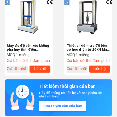
Máy đo độ bền kéo không
Thiết bị kiểm tra độ bền
phá hủy tĩnh điện
cơ học điện tử 20KN Máy
Universal Tensile
tính 1kg - 100T
MOQ:
1 miếng
MOQ:
1 miếng
Strength Tester
Giá bán:
có thể đàm phán
Giá bán:
có thể đàm phán
Giá tốt nhất
Liên hệ
Giá tốt nhất
Liên hệ
Tiết kiệm thời gian của bạn
Hãy để chúng tôi liên hệ với sản phẩm tốt
nhất với bạn.
Đưa ra yêu cầu của bạn