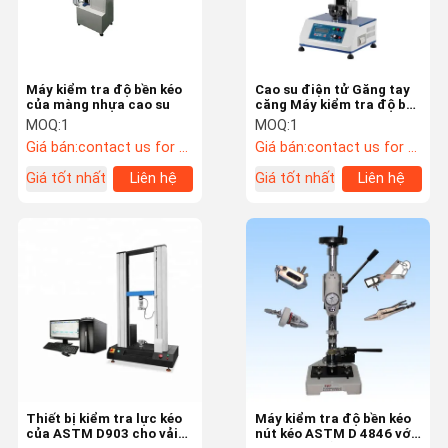
Máy kiểm tra độ bền kéo
Cao su điện tử Găng tay
của màng nhựa cao su
căng Máy kiểm tra độ bền
kéo với màn hình lực và
MOQ:
1
MOQ:
1
độ giãn dài
Giá bán:
contact us for more information
Giá bán:
contact us for more information
Giá tốt nhất
Liên hệ
Giá tốt nhất
Liên hệ
Nhà
Sản Phẩm
Video
Về Chúng Tôi
Thiết bị kiểm tra lực kéo
Máy kiểm tra độ bền kéo
của ASTM D903 cho vải
nút kéo ASTM D 4846 với