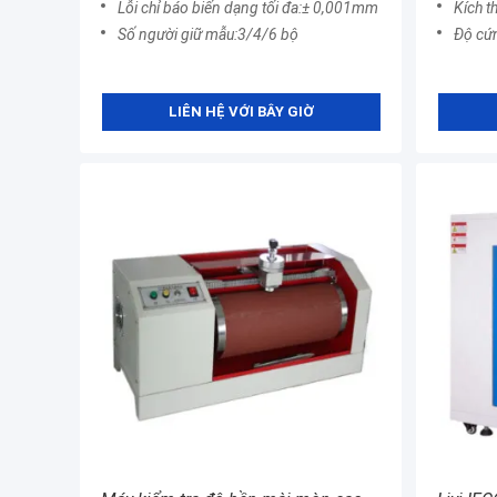
Lỗi chỉ báo biến dạng tối đa:± 0,001mm
Kích thước t
Số người giữ mẫu:3/4/6 bộ
Độ cứ
LIÊN HỆ VỚI BÂY GIỜ