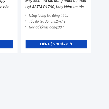
arpy
Máy kiểm tra tác động nhiệt độ thấp
ắc bằng
Liyi ASTM D1790, Máy kiểm tra tác
động Charpy
Năng lượng tác động:450J
Tốc độ tác động:5,2m / s
Góc đổ lỗi tác động:30 °
LIÊN HỆ VỚI BÂY GIỜ