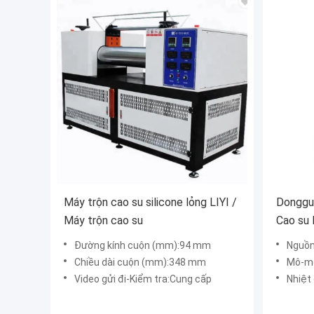
Máy trộn cao su silicone lỏng LIYI /
Donggu
Máy trộn cao su
Cao su
Rotor
Đường kính cuộn (mm):94 mm
Nguồn
Chiều dài cuộn (mm):348 mm
Mô-me
Video gửi đi-Kiểm tra:Cung cấp
Nhiệt 