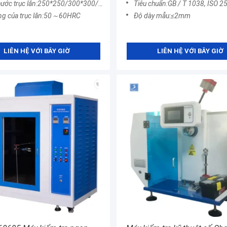
rục lăn:250*250/300*300/350*350/400*400/450*450/500*500/600*600
Tiêu chuẩn:GB / T 1038, ISO 2556, ISO15105-1,, ASTM D1
ng của trục lăn:50～60HRC
Độ dày mẫu:≤2mm
LIÊN HỆ VỚI BÂY GIỜ
LIÊN HỆ VỚI BÂY GIỜ