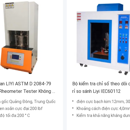
an LIYI ASTM D 2084-79
Bộ kiểm tra chỉ số theo dõi 
 Rheometer Tester Không có
rỉ so sánh Liyi IEC60112
 gốc:Quảng Đông, Trung Quốc
điện cực bạch kim:12mm, 30 °
n xoắn cực đại:200 Ibf
Khoảng cách điện cực:4,0mm ± 0,01mm, góc
độ tối đa:200 ° C
Kiểm tra khả năng kháng dun