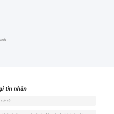
 dính
ại tin nhắn