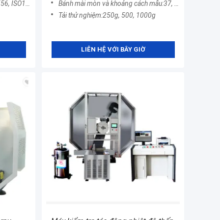
434, YBB00082003
Bánh mài mòn và khoảng cách mẫu:37, 38 mm
Tải thử nghiệm:250g, 500, 1000g
LIÊN HỆ VỚI BÂY GIỜ