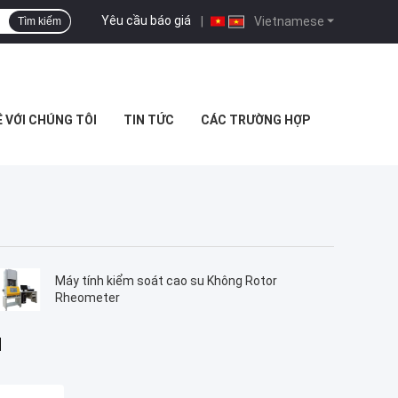
Yêu cầu báo giá
|
Vietnamese
Tìm kiếm
Ệ VỚI CHÚNG TÔI
TIN TỨC
CÁC TRƯỜNG HỢP
Máy tính kiểm soát cao su Không Rotor
Rheometer
u