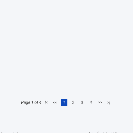
Page 1 of 4
|<
<<
1
2
3
4
>>
>|