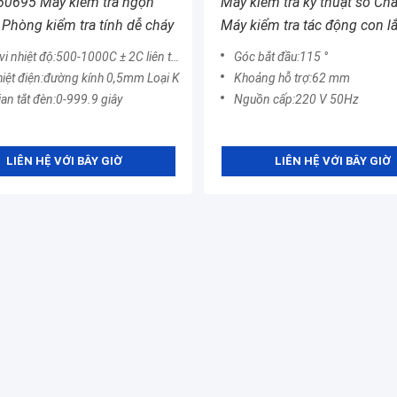
C60695 Máy kiểm tra ngọn
Máy kiểm tra kỹ thuật số Ch
 Phòng kiểm tra tính dễ cháy
Máy kiểm tra tác động con l
nhựa
hiệt độ:500-1000C ± 2C liên tục có thể điều chỉnh
Góc bắt đầu:115 °
iệt điện:đường kính 0,5mm Loại K
Khoảng hỗ trợ:62 mm
ian tắt đèn:0-999.9 giây
Nguồn cấp:220 V 50Hz
LIÊN HỆ VỚI BÂY GIỜ
LIÊN HỆ VỚI BÂY GIỜ