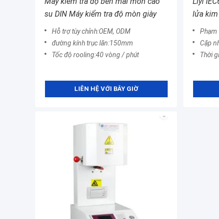
Máy kiểm tra độ bền mài mòn cao
Liyi IE
su DIN Máy kiểm tra độ mòn giày
lửa kim
Hỗ trợ tùy chỉnh:OEM, ODM
Phạm vi n
đường kính trục lăn:150mm
Cặp nh
Tốc độ rooling:40 vòng / phút
Thời g
LIÊN HỆ VỚI BÂY GIỜ