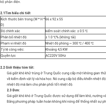
bộ phận điện.
2.1Tìm hiểu chi tiết
Kích thước bên trong (W * H *
66 x 92 x 55
D)
Độ chính xác
kiểm soát chính xác: ± 0.5 ℃
Phân bố nhiệt độ:
± 1.0 ℃% (không tải)
Phạm vi nhiệt độ
Nhiệt độ phòng ~ 300 ℃ / 400 ℃
Tỷ lệ công việc:
Khoảng 4,5 KW
Quyền lực
AC220V 50Hz
2.2 Giới thiệu tóm tắt:
Giá giặt khô khử trùng ở Trung Quốc
cung cấp một không gian thử n
về kiểm định vật lý và hóa học. Nó cung cấp bộ điều khiển nhiệt độ
nhiệt độ mà làm cho phân phối tốt nhiệt độ.
2.3 Đơn:
Giá giặt khô khô ở Trung Quốc được sử dụng để làm khô, nướng v
Bằng phương pháp tuần hoàn không khí nóng để thống nhất sự ph