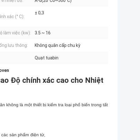
vi nhiệt độ:
A-d(20°C0~500°C)
± 0,3
nh xác (° C):
ộ làm việc (kw):
3.5 ~ 16
ống lưu thông:
Không quân cấp chu kỳ
Quạt tuabin
 oven
ao Độ chính xác cao cho Nhiệt
 không là một thiết bị kiểm tra loại phổ biến trong tất
i, các sản phẩm điện tử,