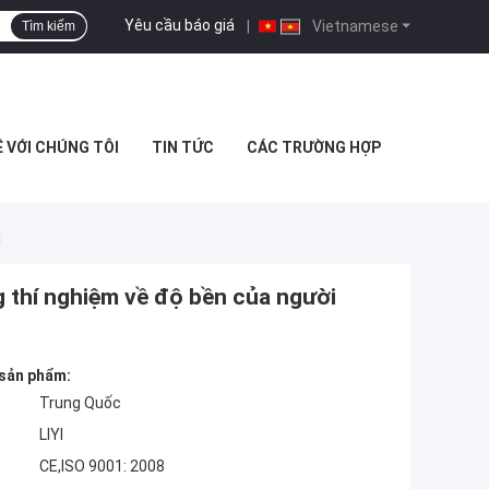
Yêu cầu báo giá
|
Vietnamese
Tìm kiếm
Ệ VỚI CHÚNG TÔI
TIN TỨC
CÁC TRƯỜNG HỢP
i
thí nghiệm về độ bền của người
 sản phẩm:
Trung Quốc
LIYI
CE,ISO 9001: 2008