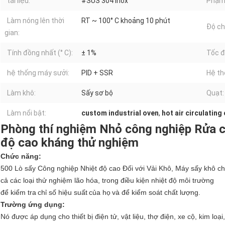
tài liệu:
#SUS 304 Inox
Phạm 
Làm nóng lên thời
RT ~ 100° C khoảng 10 phút
Độ chí
gian:
Tính đồng nhất (° C):
± 1%
Tốc đ
hệ thống máy sưởi:
PID + SSR
Hệ th
Làm khô:
Sấy sơ bộ
Quạt:
Làm nổi bật:
custom industrial oven
,
hot air circulating
Phòng thí nghiệm Nhỏ công nghiệp Rửa c
độ cao kháng thử nghiệm
Chức năng:
500 Lò sấy Công nghiệp Nhiệt độ cao Đối với Vải Khô, Máy sấy khô chân
cả các loại thử nghiệm lão hóa, trong điều kiện nhiệt độ môi trường
để kiểm tra
chỉ số hiệu suất
của họ
và để kiểm soát chất lượng.
Trường ứng dụng:
Nó được áp dụng cho thiết bị điện tử, vật liệu, thợ điện, xe cộ, kim loạ