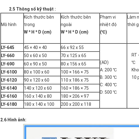
2.5 Thông số kỹ thuật
:
Kích thước bên
Kích thước bên
Phạm vi
Làm 
Mô hình
trong
ngoài
nhiệt độ
thời g
W * H * D (cm)
W * H * D (cm)
(℃)
LY-645
45 × 40 × 40
66 x 92 x 55
RT 
LY-660
50 x 60 x 50
70 x 125 x 65
(AD)
℃
LY-690
60 x 90 x 50
80 x 156 x 65
A: 200 ℃
Kho
LY-6100
80 x 100 x 60
100 × 166 × 75
B: 300 ℃
10 
LY-6120
90 x 120 x 60
110 x 186 x 75
C: 400 ℃
LY-6140
140 x 120 x 60
160 × 186 × 75
D: 500 ℃
LY-6160
160 x 140 x 80
180 × 206 × 97
LY-6180
180 x 140 x 100
200 x 200 x 118
2.6
Hình ảnh: