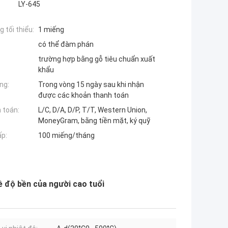
LY-645
 tối thiểu:
1 miếng
có thể đàm phán
trường hợp bằng gỗ tiêu chuẩn xuất
khẩu
ng:
Trong vòng 15 ngày sau khi nhận
được các khoản thanh toán
 toán:
L/C, D/A, D/P, T/T, Western Union,
MoneyGram, bằng tiền mặt, ký quỹ
ấp:
100 miếng/tháng
 độ bền của người cao tuổi