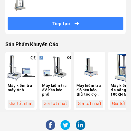
Tiếp tục
Sản Phẩm Khuyến Cáo
Máy kiểm tra
Máy kiểm tra
Máy kiểm tra
Máy kiểm t
máy tính
độ bền kéo
độ bền kéo
đa năng
phổ
thử tốc độ
100KN Má
0,5 ~
kéo động 
1000mm /
Servo Độ b
Giá tốt nhất
Giá tốt nhất
Giá tốt nhất
Giá tốt n
phút
kéo chính 
0,5