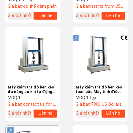
Giá bán:
có thể đàm phán
Giá bán:
starts from $5000
Giá tốt nhất
Liên hệ
Giá tốt nhất
Liên hệ
Máy kiểm tra độ bền kéo
Máy kiểm tra độ bền kéo
đa năng cơ khí tự động
toàn cầu Máy tính điều
LIYI 2000KG
khiển 20KN 2000KGS
MOQ:
1
MOQ:
1 tập
220V / 50HZ
Giá bán:
contact us for more information
Giá bán:
7800 US Dollars/Set
Giá tốt nhất
Liên hệ
Giá tốt nhất
Liên hệ