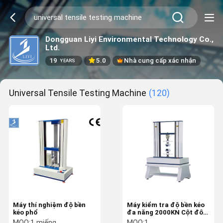
Dongguan Liyi Environmental Technology Co.,
Ltd.
19
5.0
Nhà cung cấp xác nhận
YEARS
Universal Tensile Testing Machine
(120)
Máy thí nghiệm độ bền
Máy kiểm tra độ bền kéo
kéo phổ
đa năng 2000KN Cột đôi
Loại sàn để bàn
MOQ:
1 miếng
MOQ:
1