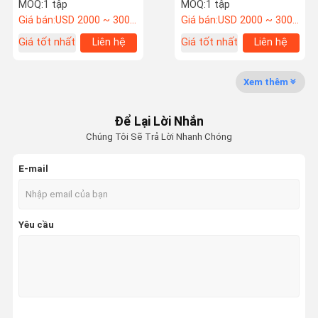
cao su nghiệm
với màn hình vi tính
MOQ:
1 tập
MOQ:
1 tập
Giá bán:
USD 2000 ~ 3000/set
Giá bán:
USD 2000 ~ 3000/set
Chuyến
Kiểm Soát
Liên Hệ Với
Tin Tức
Giá tốt nhất
Liên hệ
Giá tốt nhất
Liên hệ
Tham Quan
Chất Lượng
Chúng Tôi
Nhà Máy
Xem thêm
Để Lại Lời Nhắn
Chúng Tôi Sẽ Trả Lời Nhanh Chóng
Các Trường
VR
Hợp
E-mail
Nhiệt độ Độ ẩm Kiểm tra Phòng
Yêu cầu
giặt công nghiệp
Lò sấy chân không
UV Accelerated Thời tiết đã Tester
Môi trường kiểm tra buồng