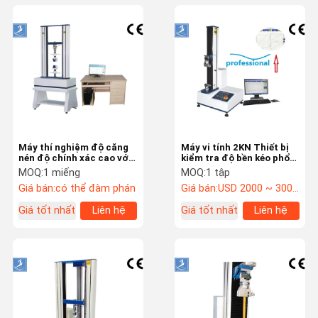
Máy thí nghiệm độ căng
Máy vi tính 2KN Thiết bị
nén độ chính xác cao với
kiểm tra độ bền kéo phổ
pin tải Celtron 5000kg
rộng 0,1 đến 500 mm /
MOQ:
1 miếng
MOQ:
1 tập
phút
Giá bán:
có thể đàm phán
Giá bán:
USD 2000 ~ 3000/set
Giá tốt nhất
Liên hệ
Giá tốt nhất
Liên hệ