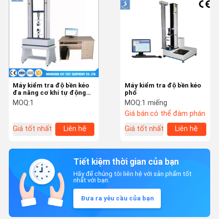
Máy kiểm tra độ bền kéo
Máy kiểm tra độ bền kéo
đa năng cơ khí tự động
phổ
LIYI 2000KG
MOQ:
1
MOQ:
1 miếng
Giá bán:
có thể đàm phán
Giá tốt nhất
Liên hệ
Giá tốt nhất
Liên hệ
Tiết kiệm thời gian của bạn
Hãy để chúng tôi liên hệ với sản phẩm tốt
nhất với bạn.
Đưa ra yêu cầu của bạn