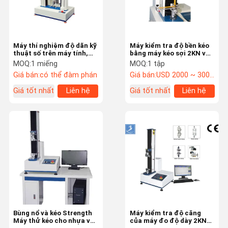
Máy thí nghiệm độ dãn kỹ
Máy kiểm tra độ bền kéo
thuật số trên máy tính,
bằng máy kéo sợi 2KN với
máy ép độ dẻo CE
màn hình vi tính
MOQ:
1 miếng
MOQ:
1 tập
Giá bán:
có thể đàm phán
Giá bán:
USD 2000 ~ 3000/set
Giá tốt nhất
Liên hệ
Giá tốt nhất
Liên hệ
Nhà
Sản Phẩm
Video
Về Chúng Tôi
Bùng nổ và kéo Strength
Máy kiểm tra độ căng
Máy thử kéo cho nhựa và
của máy đo độ dày 2KN