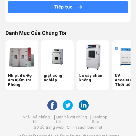
Tiếp tục
Máy thử độ bền kéo
Máy thí nghiệm phổ quát
Danh Mục Của Chúng Tôi
Thiết bị kiểm tra nhựa
Thiết bị kiểm tra cao su
Salt Spray Kiểm tra Phòng
Nhiệt độ Độ
giặt công
Lò sấy chân
UV
Thiết bị kiểm tra gói
ẩm Kiểm tra
nghiệp
không
Accelerat
Phòng
Thời tiết 
Giấy thử nghiệm công cụ
Tester
Thiết bị kiểm tra Dệt
Máy thử độ cứng
Nhà
Về chúng
Liên hệ với chúng
Desktop
tôi
tôi
Site
Thiết bị kiểm tra chất kết dính
Sơ đồ trang web
Chính sách bảo mật