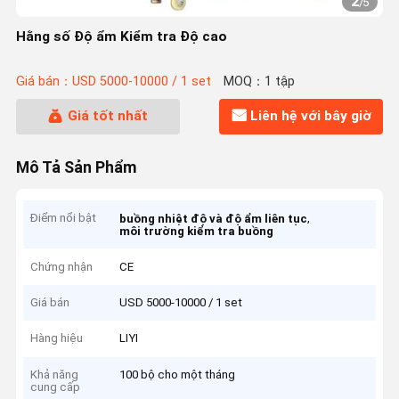
2
/
5
Hằng số Độ ẩm Kiểm tra Độ cao
Giá bán：USD 5000-10000 / 1 set
MOQ：1 tập
Giá tốt nhất
Liên hệ với bây giờ
Mô Tả Sản Phẩm
Điểm nổi bật
,
buồng nhiệt độ và độ ẩm liên tục
môi trường kiểm tra buồng
Chứng nhận
CE
Giá bán
USD 5000-10000 / 1 set
Hàng hiệu
LIYI
Khả năng
100 bộ cho một tháng
cung cấp