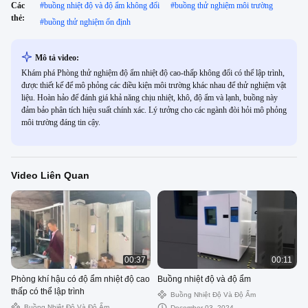
Các
#
buồng nhiệt độ và độ ẩm không đổi
#
buồng thử nghiệm môi trường
thẻ:
#
buồng thử nghiệm ổn định
Mô tả video:
Khám phá Phòng thử nghiệm độ ẩm nhiệt độ cao-thấp không đổi có thể lập trình,
được thiết kế để mô phỏng các điều kiện môi trường khác nhau để thử nghiệm vật
liệu. Hoàn hảo để đánh giá khả năng chịu nhiệt, khô, độ ẩm và lạnh, buồng này
đảm bảo phân tích hiệu suất chính xác. Lý tưởng cho các ngành đòi hỏi mô phỏng
môi trường đáng tin cậy.
Video Liên Quan
00:37
00:11
Phòng khí hậu có độ ẩm nhiệt độ cao
Buồng nhiệt độ và độ ẩm
thấp có thể lập trình
Buồng Nhiệt Độ Và Độ Ẩm
Buồng Nhiệt Độ Và Độ Ẩm
December 03, 2024