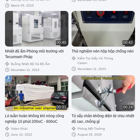
March 05, 2025
00:40
00:42
Nhiệt độ ẩm Phòng môi trường với
Thử nghiệm nén hộp hộp chống nén
Tecumseh Pháp
Kiểm Tra Giấy Và Thùng
Carton
Buồng Nhiệt Độ Và Độ Ẩm
December 11, 2023
December 11, 2023
00:31
00:24
Lò tuần hoàn không khí nóng công
Tủ sấy chân không điện tử chịu nhiệt
nghiệp 10 phút 200oC - 600oC
độ cao, chống gỉ
Video Khác
Phòng Môi Trường
June 10, 2022
August 26, 2020