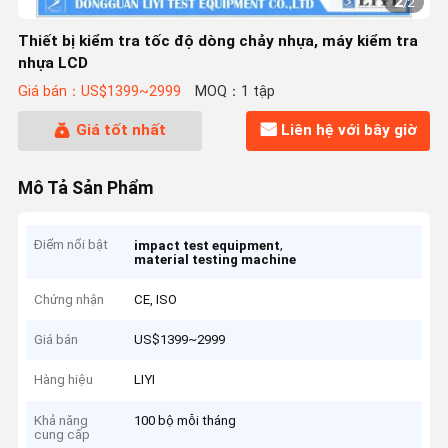
2
/
2
Thiết bị kiểm tra tốc độ dòng chảy nhựa, máy kiểm tra
nhựa LCD
Giá bán：US$1399~2999
MOQ：1 tập
Giá tốt nhất
Liên hệ với bây giờ
Mô Tả Sản Phẩm
Điểm nổi bật
,
impact test equipment
material testing machine
Chứng nhận
CE, ISO
Giá bán
US$1399~2999
Hàng hiệu
LIYI
Khả năng
100 bộ mỗi tháng
cung cấp