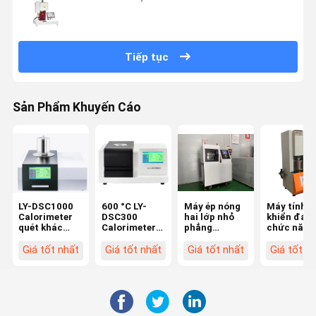
Tiếp tục
Sản Phẩm Khuyến Cáo
LY-DSC1000
600 °C LY-
Máy ép nóng
Máy tính đ
Calorimeter
DSC300
hai lớp nhỏ
khiển đa
quét khác
Calorimeter
phẳng
chức năng
biệt Nhiệt độ
quét khác
Vulcanizer
Liyi
1150°C
biệt DSC
cho nhựa
Rheometer
Giá tốt nhất
Giá tốt nhất
Giá tốt nhất
Giá tốt n
cao su khô
rôto