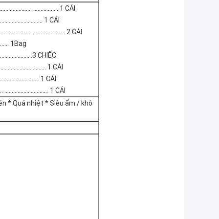
............ ................. 1 CÁI
........................... 1 CÁI
............ ...................... 2 CÁI
........... 1Bag
..........................3 CHIẾC
............................. 1 CÁI
......................... 1 CÁI
............................. 1 CÁI
nén * Quá nhiệt * Siêu ẩm / khô