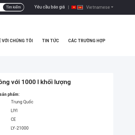
Yêu cầu báo giá
|
Vietnamese
Tìm kiếm
Ệ VỚI CHÚNG TÔI
TIN TỨC
CÁC TRƯỜNG HỢP
ồng với 1000 l khối lượng
 sản phẩm:
Trung Quốc
LIYI
CE
LY-21000