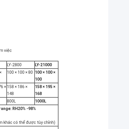
àm việc
8
LY-2800
LY-21000
×
100 × 100 × 80
100 × 100 ×
100
76 ×
158 × 186 ×
158 × 195 ×
148
168
800L
1000L
range: RH20% -98%
m khác có thể được tùy chỉnh)