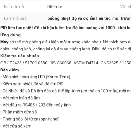
Kiểm tra lỗ:
D50mm
Vật c
Làm nổi bật:
buồng nhiệt độ và độ ẩm liên tục
,
môi trườ
PID liên tục nhiệt độ khí hậu kiểm tra độ ẩm buồng với 1000 l khối l
Ứng dụng
Máy
có thể mô phỏng điều kiện môi trường khác nhau.
Nó thích hợp để
nhiệt, chống khô, chống lại độ ẩm và chống lạnh.
Điều đó có thể xác đị
Kiểm tra tiêu chuẩn
GB / T2423 / 5170/10586, JIS C60068, ASTM D4714, CNS3625 / 125
Đặc điểm
• Màn hình cảm ứng LED (Korea Temi)
• Kiểm soát nhiệt độ và độ ẩm PID
• Cả Nhiệt độ và Độ ẩm đều có thể lập trình (có thể có 100 mẫu, mỗi 
• Với cảm biến độ ẩm
• Với đầu ra RS485 / 232 đến máy tính
• Phần mềm cửa sổ
• Thông báo lỗi từ xa (opntional)
• Với cửa sổ xem