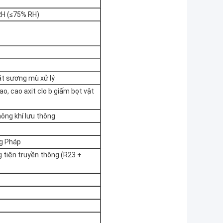
 RH (≤75% RH)
ặt sương mù xử lý
o, cao axit clo b giấm bọt vật
hông khí lưu thông
ng Pháp
 tiện truyền thông (R23 +