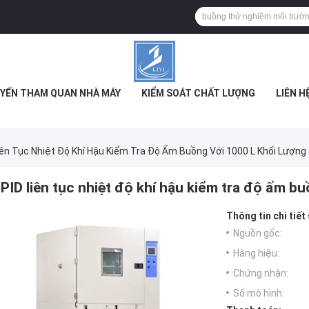
YẾN THAM QUAN NHÀ MÁY
KIỂM SOÁT CHẤT LƯỢNG
LIÊN H
iên Tục Nhiệt Độ Khí Hậu Kiểm Tra Độ Ẩm Buồng Với 1000 L Khối Lượng
PID liên tục nhiệt độ khí hậu kiểm tra độ ẩm bu
Thông tin chi tiết
Nguồn gốc:
Hàng hiệu:
Chứng nhận:
Số mô hình: