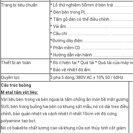
Trang bị tiêu chuẩn
* Lỗ thử nghiệm 50mm ở bên trái ...............................
* Đèn bên trong PL .............................................. .......
* Tấm gỗ dán có thể điều chỉnh ...................................
* Vải ẩm ............................................... .....................
* Cầu chì ................................................ ....................
*Đường dây điện............................................... ...........
* Phần mềm CD ............................................... ............
* Hướng dẫn vận hành ............................................... .
Thiết bị an toàn
* Rò rỉ hiện tại * Quá tải * Quá tải của máy 
* Bảo vệ nhiệt độ ẩm.
Quyền lực
3 pha 5 dòng, 380V AC ± 10% 50 / 60Hz
Cấu trúc buồng
M
etal tấm vật liệu:
Vật liệu bên trong và bên ngoài là tấm chống ăn mòn bề mặt gương
SUS, bên trong buồng hai bên có khung sắt mẫu, nó có dải treo điều
chỉnh, bảo quản nhiệt và cách nhiệt ít nhất 10cm với độ cứng
polyamine tạo bọt.
Nó có bakelite chất lượng cao và khung cửa sợi thủy tinh cắt giảm