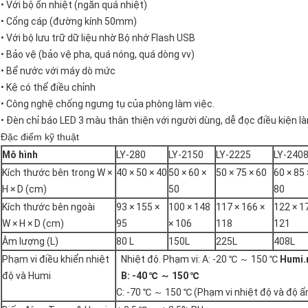
• Với bộ ổn nhiệt (ngăn quá nhiệt)
• Cổng cáp (đường kính 50mm)
• Với bộ lưu trữ dữ liệu nhờ Bộ nhớ Flash USB
• Bảo vệ (bảo vệ pha, quá nóng, quá dòng vv)
• Bể nước với máy dò mức
• Kệ có thể điều chỉnh
• Công nghệ chống ngưng tụ của phòng làm việc.
• Đèn chỉ báo LED 3 màu thân thiện với người dùng, dễ đọc điều kiện l
Đặc điểm kỹ thuật
Mô hình
LY-280
LY-2150
LY-2225
LY-240
Kích thước bên trong W ×
40 × 50 × 40
50 × 60 ×
50 × 75 × 60
60 × 85 
H × D (cm)
50
80
Kích thước bên ngoài
93 × 155 ×
100 × 148
117 × 166 ×
122 × 1
W × H × D (cm)
95
× 106
118
121
Âm lượng (L)
80 L
150L
225L
408L
Phạm vi điều khiển nhiệt
Nhiệt độ. Phạm vi: A: -20 ℃ ～ 150 ℃
Humi.
độ và Humi
B: -40 ℃ ～ 150 ℃
C: -70 ℃ ～ 150 ℃ (Phạm vi nhiệt độ và độ ẩ