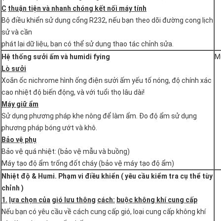
C
thuận tiện và nhanh chóng kết nối máy tính
Bộ điều khiển sử dụng cổng R232, nếu bạn theo dõi đường cong lịch
sử và cần
phát lại dữ liệu, bạn có thể sử dụng thao tác chỉnh sửa.
Hệ thống sưởi ấm và humidi
fying
M
Lò sưởi
Xoắn ốc nichrome hình ống điện sưởi ấm yếu tố nóng, độ chính xác
cao nhiệt độ biến động, và với tuổi thọ lâu dài!
Máy giữ ẩm
Sử dụng phương pháp khe nông để làm ẩm. Đo độ ẩm sử dụng
phương pháp bóng ướt và khô.
Bảo vệ phụ
Bảo vệ quá nhiệt: (bảo vệ mẫu và buồng)
Máy tạo độ ẩm trống đốt cháy (bảo vệ máy tạo độ ẩm)
Nhiệt độ & Humi.
Phạm vi điều khiển
(
yêu cầu kiểm tra cụ thể tùy
chỉnh
)
1.
lựa chọn của
gió lưu thông
cách:
buộc không khí cung cấp
Nếu bạn có yêu cầu về cách cung cấp gió, loại cung cấp không khí