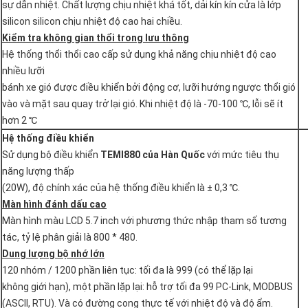
sự dẫn nhiệt. Chất lượng chịu nhiệt khá tốt, dải kín kín cửa là lớp
silicon silicon chịu nhiệt độ cao hai chiều.
Kiểm tra không gian thổi trong lưu thông
Hệ thống thổi thổi cao cấp sử dụng khả năng chịu nhiệt độ cao
nhiều lưỡi
bánh xe gió được điều khiển bởi động cơ, lưỡi hướng ngược thổi gió
vào và mặt sau quay trở lại gió. Khi nhiệt độ là -70-100 ℃, lỗi sẽ ít
hơn 2 ℃
Hệ thống điều khiển
Sử dụng bộ điều khiển
TEMI880 của Hàn Quốc
với mức tiêu thụ
năng lượng thấp
(20W), độ chính xác của hệ thống điều khiển là ± 0,3 ℃.
Màn hình đánh dấu cao
Màn hình màu LCD 5.7 inch với phương thức nhập tham số tương
tác, tỷ lệ phân giải là 800 * 480.
Dung lượng bộ nhớ lớn
120 nhóm / 1200 phần liên tục: tối đa là 999 (có thể lặp lại
không giới hạn), một phần lặp lại: hỗ trợ tối đa 99 PC-Link, MODBUS
(ASCII, RTU). Và có đường cong thực tế với nhiệt độ và độ ẩm.