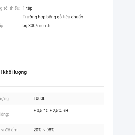
 tối thiểu:
1 tập
Trường hợp bằng gỗ tiêu chuẩn
ấp:
bộ 300/month
l khối lượng
lượng:
1000L
± 0,5 ° C ± 2,5% RH
động:
vi độ ẩm:
20% ~ 98%