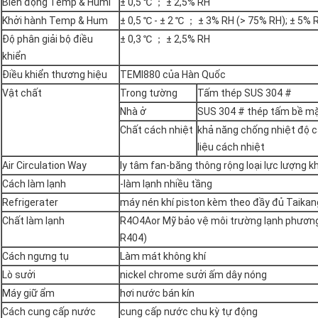
Biến động Temp & Humi
± 0,5 ℃ ； ± 2,5% RH
Khởi hành Temp & Hum
± 0,5 ℃ - ± 2 ℃ ； ± 3% RH (> 75% RH); ± 5%
Độ phân giải bộ điều
± 0,3 ℃ ； ± 2,5% RH
khiển
Điều khiển thương hiệu
TEMI880 của Hàn Quốc
Vật chất
Trong tường
Tấm thép SUS 304 #
Nhà ở
SUS 304 # thép tấm bề ​​m
Chất cách nhiệt
khả năng chống nhiệt độ ca
liệu cách nhiệt
Air Circulation Way
ly tâm fan-băng thông rộng loại lực lượng k
Cách làm lạnh
-làm lạnh nhiều tầng
Refrigerater
máy nén khí piston kèm theo đầy đủ Taika
Chất làm lạnh
R4O4Aor Mỹ bảo vệ môi trường lạnh phương
R404)
Cách ngưng tụ
Làm mát không khí
Lò sưởi
nickel chrome sưởi ấm dây nóng
Máy giữ ẩm
hơi nước bán kín
Cách cung cấp nước
cung cấp nước chu kỳ tự động