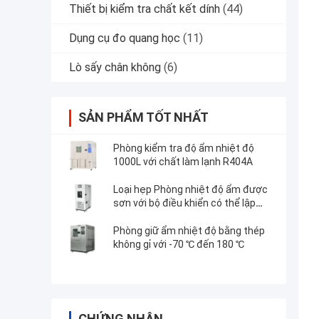
Thiết bị kiểm tra chất kết dính
(44)
Dụng cụ đo quang học
(11)
Lò sấy chân không
(6)
SẢN PHẨM TỐT NHẤT
Phòng kiểm tra độ ẩm nhiệt độ
1000L với chất làm lạnh R404A
Loại hẹp Phòng nhiệt độ ẩm được
sơn với bộ điều khiển có thể lập
trình
Phòng giữ ẩm nhiệt độ bằng thép
không gỉ với -70 ℃ đến 180 ℃
CHỨNG NHẬN